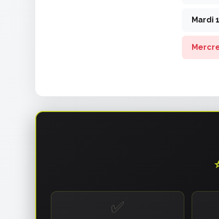
Mardi 
Mercre
✅