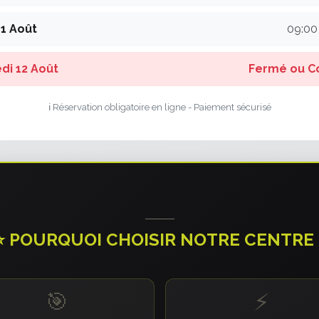
11 Août
09:00
di 12 Août
Fermé ou C
ℹ️ Réservation obligatoire en ligne - Paiement sécurisé
⭐ POURQUOI CHOISIR NOTRE CENTRE 
🎯
⚡