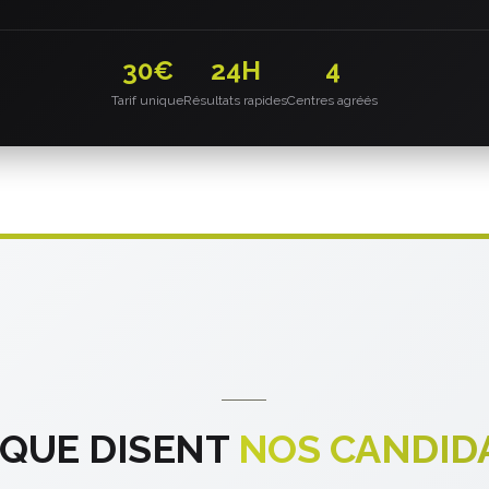
30€
24H
4
Tarif unique
Résultats rapides
Centres agréés
 QUE DISENT
NOS CANDID