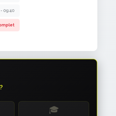
 - 09:40
omplet
?
🎓