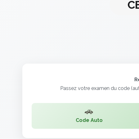
C
R
Passez votre examen du code (auto
🚗
Code Auto