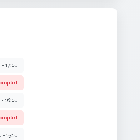
 - 17:40
omplet
 - 16:40
omplet
0 - 15:10