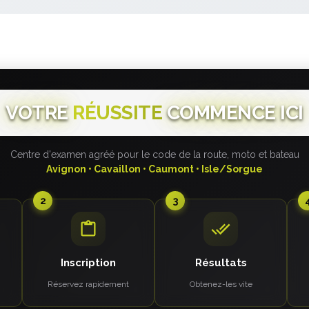
VOTRE
RÉUSSITE
COMMENCE ICI
Centre d'examen agréé pour le code de la route, moto et bateau
Avignon • Cavaillon • Caumont • Isle/Sorgue
2
3
Inscription
Résultats
Réservez rapidement
Obtenez-les vite