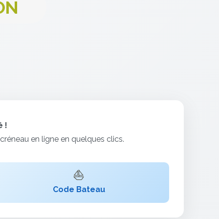
ON
 !
réneau en ligne en quelques clics.
⛵
Code Bateau